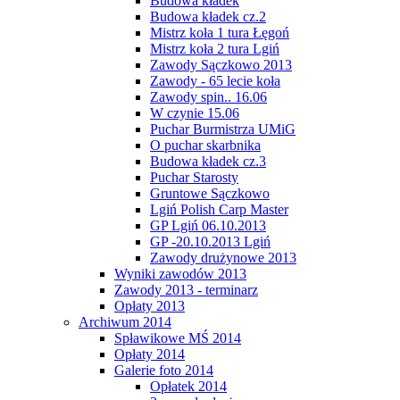
Budowa kładek
Budowa kładek cz.2
Mistrz koła 1 tura Łęgoń
Mistrz koła 2 tura Lgiń
Zawody Sączkowo 2013
Zawody - 65 lecie koła
Zawody spin.. 16.06
W czynie 15.06
Puchar Burmistrza UMiG
O puchar skarbnika
Budowa kładek cz.3
Puchar Starosty
Gruntowe Sączkowo
Lgiń Polish Carp Master
GP Lgiń 06.10.2013
GP -20.10.2013 Lgiń
Zawody drużynowe 2013
Wyniki zawodów 2013
Zawody 2013 - terminarz
Opłaty 2013
Archiwum 2014
Spławikowe MŚ 2014
Opłaty 2014
Galerie foto 2014
Opłatek 2014