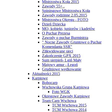
Mistrzostwa Koła 2015
Zawody 55+ .
Spiningowe Mistrzostwa Koła
Zawody rodzinne 2.05.2015
Mistrzostwa Okręgu - FOTO
Dzień Dziecka
MO, kobiekt, juniorów i kadetów
O Puchar Prezesa
Zawody o puchar Burmistrza
" Nocne Zawody Gruntowe o Puchar
Komendanta SSR"
Zlikwidowane sieci
Zakończenie GPX 2015
Sum sierpień- Lgiń Mały
Majowy amur - Łęgoń
Grudniowe wędkowanie
Aktualności 2015
Karpiowe
Bobocarp
Wschowska Grupa Karpiowa
Foto WGK
Okręgowe Zawody Karpiowe
Team Carp Wschowa
TCM Wschowa 2015
TCM Wschowa 2014