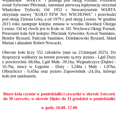
Wędkarskie "WARTA" i podlega pod okręg Poznań. Prezesem
został Sylwester Płóciniak, natomiast pierwszą legitymację otrzymał
Władysław Trybocki. Od 1953 r. Stowarzyszenie WARTA
otrzymuje nazwę "KOŁO PZW Nr1 WSCHOWA" i przechodzi
pod okręg Zielona Góra, a od 1979 r. pod okręg Leszno. W grudniu
2015 roku następuje kolejna zmiana w wyniku likwidacji Okręgu
Leszno. Od tej chwili jest to Koło nr 181 Wschowa Okręg Poznań.
Prezesami koła byli kolejno: Płóciniak Sylwester, Kowal Stanisław,
Bendor Ryszard, Pańczak Stanisław, Dziełakowski Ryszard, Skład
Marian i aktualnie Robert Nowacki.
Obecnie koło liczy 552 członków (stan na 23.listopad 2025). Do
dyspozycji wędkarzy na terenie powiatu są trzy jeziora - Lgiń Duży
o powierzchni- 68,6ha, Lgiń Mały -39,1ha, Wygnańczyce (Dąbie) -
10,7ha, stawy w Łęgoniu - Duży - 3,24ha i Mały - 1,07ha,
Olbrachcice - 0,45ha oraz jezioro Zapowiednik -24,1ha, którego
koło jest opiekunem.
Biuro koła czynne w poniedziałki i czwartki w okresie 1styczeń
do 30 czerwiec, w okresie 1lipiec do 31 grudzień w poniedziałki
w godz. 16.00- 17.00