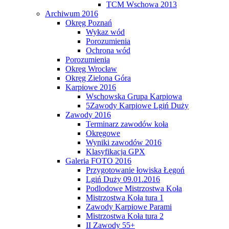
TCM Wschowa 2013
Archiwum 2016
Okręg Poznań
Wykaz wód
Porozumienia
Ochrona wód
Porozumienia
Okręg Wrocław
Okręg Zielona Góra
Karpiowe 2016
Wschowska Grupa Karpiowa
5Zawody Karpiowe Lgiń Duży
Zawody 2016
Terminarz zawodów koła
Okręgowe
Wyniki zawodów 2016
Klasyfikacja GPX
Galeria FOTO 2016
Przygotowanie łowiska Łęgoń
Lgiń Duży 09.01.2016
Podlodowe Mistrzostwa Koła
Mistrzostwa Koła tura 1
Zawody Karpiowe Parami
Mistrzostwa Koła tura 2
II Zawody 55+