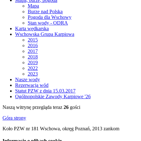
Mapa, burze, pogoda
Mapa
Burze nad Polską
Pogoda dla Wschowy
Stan wody - ODRA
Karta wędkarska
Wschowska Grupa Karpiowa
2015
2016
2017
2018
2019
2022
2023
Nasze wody
Rezerwacja wód
Statut PZW z dnia 15.03.2017
Ogólnopolskie Zawody Karpiowe '26
Naszą witrynę przegląda teraz
26
gości
Góra strony
Koło PZW nr 181 Wschowa, okręg Poznań, 2013 zankom
Informacje o plikach cookie