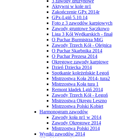
3 zawody drużynowe
Aktywni w kole nr1
Zakończenie GPx 2014r
GPx-Lgiń 5.10.14
Foto z 3 zawodów karpiowych
Zawody gruntowe Sączkowo
Liga 3 Kół Wędkarskich - finał
O Puchar Burmistrza MiG
Zawody Trzech Kół - Olejnica
O Puchar Skarbnika 2014
O Puchar Prezesa 2014
Okręgowe zawody karpiowe
Dzień Dziecka 2014
Spotkanie koleżeńskie Łęgoń
Mistrzostwa Koła 2014- tura2
Mistrzostwa Koła tura 1
Remont kładek Lgiń 2014
Zawody Trzech Kół - Łęgoń
Mistrzostwa Okręgu Leszno
Mistrzostwa Polski Kobiet
Harmonogram zawodów
Zawody koła nr1 w 2014
Zawody Okręgowe 2014
Mistrzostwa Polski 2014
Wyniki zawodów 2014