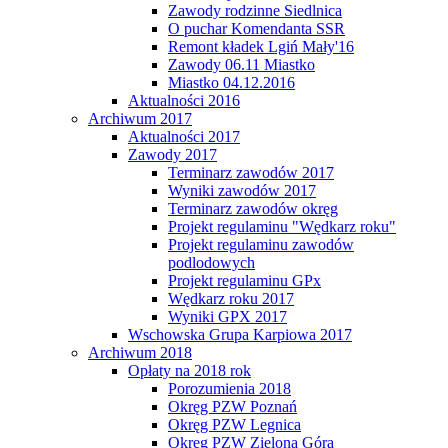
Zawody rodzinne Siedlnica
O puchar Komendanta SSR
Remont kładek Lgiń Mały'16
Zawody 06.11 Miastko
Miastko 04.12.2016
Aktualności 2016
Archiwum 2017
Aktualności 2017
Zawody 2017
Terminarz zawodów 2017
Wyniki zawodów 2017
Terminarz zawodów okręg
Projekt regulaminu "Wędkarz roku"
Projekt regulaminu zawodów
podlodowych
Projekt regulaminu GPx
Wędkarz roku 2017
Wyniki GPX 2017
Wschowska Grupa Karpiowa 2017
Archiwum 2018
Opłaty na 2018 rok
Porozumienia 2018
Okręg PZW Poznań
Okręg PZW Legnica
Okręg PZW Zielona Góra