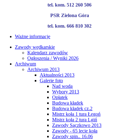
tel. kom. 512 260 506
PSR Zielona Góra
tel. kom. 666 810 302
Ważne informacje
Zawody wędkarskie
Kalendarz zawodów
Ogłoszenia / Wyniki 2026
Archiwum
Archiwum 2013
Aktualności 2013
Galerie foto
Nad wodą
Wybory 2013
Opłatek
Budowa kładek
Budowa kładek cz.2
Mistrz koła 1 tura Łęgoń
Mistrz koła 2 tura Lgiń
Zawody Sączkowo 2013
Zawody - 65 lecie koła
Zawody spin.. 16.06