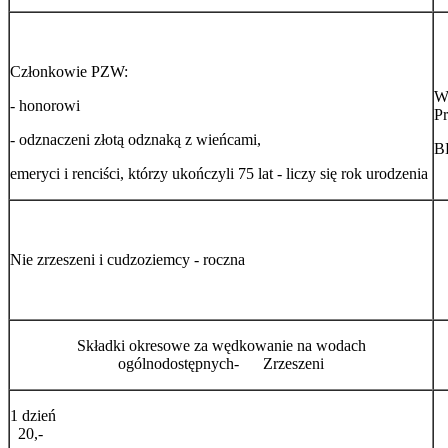
Członkowie PZW:
Wp
- honorowi
Pr
- odznaczeni złotą odznaką z wieńcami,
B
emeryci i renciści, którzy ukończyli 75 lat - liczy się rok urodzenia
Nie zrzeszeni i cudzoziemcy - roczna
Składki okresowe za wędkowanie na wodach
ogólnodostępnych- Zrzeszeni
1 dzień
20,-