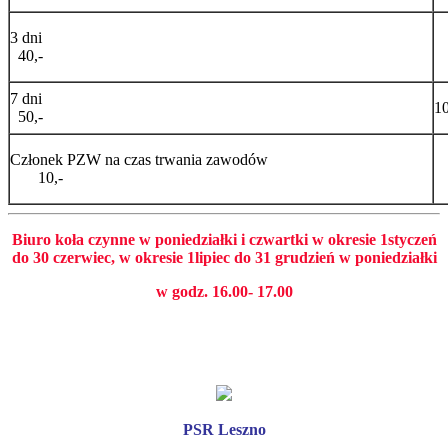
3 dni
40,-
7 dni
10
50,-
Członek PZW na czas trwania zawodów
10,-
Biuro koła czynne w poniedziałki i czwartki w okresie 1styczeń
do 30 czerwiec, w okresie 1lipiec do 31 grudzień w poniedziałki
w godz. 16.00- 17.00
PSR Leszno