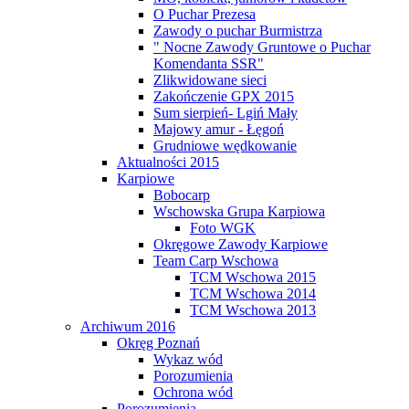
O Puchar Prezesa
Zawody o puchar Burmistrza
" Nocne Zawody Gruntowe o Puchar
Komendanta SSR"
Zlikwidowane sieci
Zakończenie GPX 2015
Sum sierpień- Lgiń Mały
Majowy amur - Łęgoń
Grudniowe wędkowanie
Aktualności 2015
Karpiowe
Bobocarp
Wschowska Grupa Karpiowa
Foto WGK
Okręgowe Zawody Karpiowe
Team Carp Wschowa
TCM Wschowa 2015
TCM Wschowa 2014
TCM Wschowa 2013
Archiwum 2016
Okręg Poznań
Wykaz wód
Porozumienia
Ochrona wód
Porozumienia