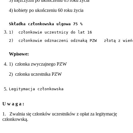
3) mężczyźni po ukończeniu 65 roku życia
4) kobiety po ukończeniu 60 roku życia
Składka członkowska ulgowa 75 %
3.
1)  członkowie uczestnicy do lat 16
2)  członkowie odznaczeni odznaką PZW   złotą z wień
Wpisowe:
4.
1) członka zwyczajnego PZW
2) członka uczestnika PZW
5.
Legitymacja członkowska
U w a g a :
1. Zwalnia się członków uczestników z opłat za legitymację
członkowską.