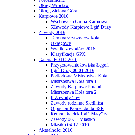
Okręg Wrocław
Okręg Zielona Góra
Karpiowe 2016
Wschowska Grupa Karpiowa
5Zawody Karpiowe Lgiń Duży
Zawody 2016
Terminarz zawodów koła
Okręgowe
Wyniki zawodów 2016
Klasyfikacja GPX
Galeria FOTO 2016
Przygotowanie łowiska Łęgoń
Lgiń Duży 09.01.2016
Podlodowe Mistrzostwa Koła
Mistrzostwa Koła tura 1
Zawody Karpiowe Parami
Mistrzostwa Koła tura 2
II Zawody 55+
Zawody rodzinne Siedlnica
O puchar Komendanta SSR
Remont kładek Lgiń Mały'16
Zawody 06.11 Miastko
Miastko 04.12.2016
Aktualności 2016