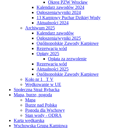
Okręg PZW Wrocław
Kalendarz zawodów 2024
Ogłoszenia/wyniki 2024
13 Karpiowy Puchar Dzikiej Wody
Aktualności 2024
Archiwum 2025
Kalendarz zawodów
Ogłoszenia/wyniki 2025
Ogólnopolskie Zawody Karpiowe
Rezerwacja wód
Opłaty 2025
Opłata za zezwolenie
Rezerwacja wód
Aktualności 2025
Ogólnopolskie Zawody Karpiowe
Koło nr 1 _T V
Wędkowanie w UE
Społeczna Straż Rybacka
Mapa, burze, pogoda
Mapa
Burze nad Polską
Pogoda dla Wschowy
Stan wody - ODRA
Karta wędkarska
Wschowska Grupa Karpiowa