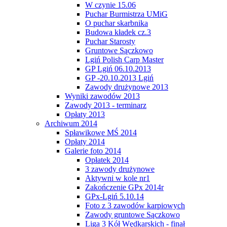
W czynie 15.06
Puchar Burmistrza UMiG
O puchar skarbnika
Budowa kładek cz.3
Puchar Starosty
Gruntowe Sączkowo
Lgiń Polish Carp Master
GP Lgiń 06.10.2013
GP -20.10.2013 Lgiń
Zawody drużynowe 2013
Wyniki zawodów 2013
Zawody 2013 - terminarz
Opłaty 2013
Archiwum 2014
Spławikowe MŚ 2014
Opłaty 2014
Galerie foto 2014
Opłatek 2014
3 zawody drużynowe
Aktywni w kole nr1
Zakończenie GPx 2014r
GPx-Lgiń 5.10.14
Foto z 3 zawodów karpiowych
Zawody gruntowe Sączkowo
Liga 3 Kół Wędkarskich - finał