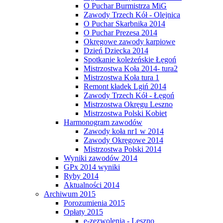
O Puchar Burmistrza MiG
Zawody Trzech Kół - Olejnica
O Puchar Skarbnika 2014
O Puchar Prezesa 2014
Okręgowe zawody karpiowe
Dzień Dziecka 2014
Spotkanie koleżeńskie Łęgoń
Mistrzostwa Koła 2014- tura2
Mistrzostwa Koła tura 1
Remont kładek Lgiń 2014
Zawody Trzech Kół - Łęgoń
Mistrzostwa Okręgu Leszno
Mistrzostwa Polski Kobiet
Harmonogram zawodów
Zawody koła nr1 w 2014
Zawody Okręgowe 2014
Mistrzostwa Polski 2014
Wyniki zawodów 2014
GPx 2014 wyniki
Ryby 2014
Aktualności 2014
Archiwum 2015
Porozumienia 2015
Opłaty 2015
e-zezwolenia - Leszno