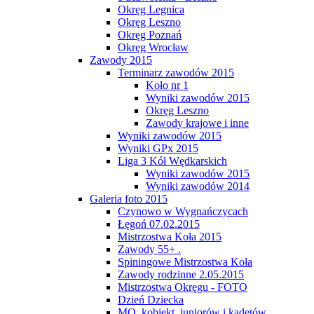
Okręg Legnica
Okręg Leszno
Okręg Poznań
Okręg Wrocław
Zawody 2015
Terminarz zawodów 2015
Koło nr 1
Wyniki zawodów 2015
Okręg Leszno
Zawody krajowe i inne
Wyniki zawodów 2015
Wyniki GPx 2015
Liga 3 Kół Wędkarskich
Wyniki zawodów 2015
Wyniki zawodów 2014
Galeria foto 2015
Czynowo w Wygnańczycach
Łęgoń 07.02.2015
Mistrzostwa Koła 2015
Zawody 55+ .
Spiningowe Mistrzostwa Koła
Zawody rodzinne 2.05.2015
Mistrzostwa Okręgu - FOTO
Dzień Dziecka
MO, kobiekt, juniorów i kadetów