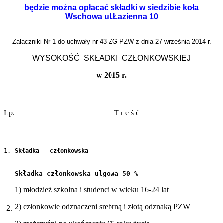
będzie można opłacać składki w siedzibie koła
Wschowa ul.Łazienna 10
Załączniki Nr 1 do uchwały nr 43 ZG PZW z dnia 27 września 2014 r.
WYSOKOŚĆ  SKŁADKI  CZŁONKOWSKIEJ
w 2015 r.
Lp.
T r e ś ć
1.
Składka   członkowska
Składka członkowska ulgowa 50 %
1) młodzież szkolna i studenci w wieku 16-24 lat
2) członkowie odznaczeni srebrną i złotą odznaką PZW
2.