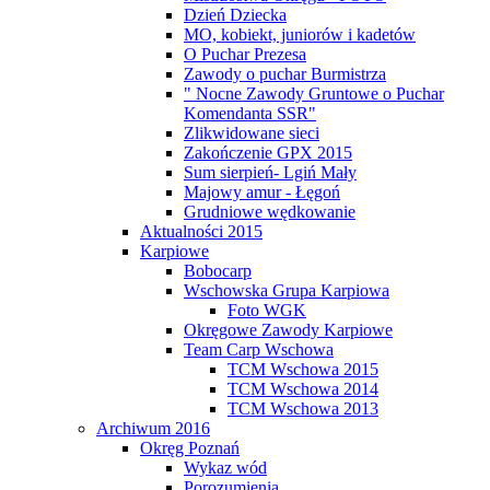
Dzień Dziecka
MO, kobiekt, juniorów i kadetów
O Puchar Prezesa
Zawody o puchar Burmistrza
" Nocne Zawody Gruntowe o Puchar
Komendanta SSR"
Zlikwidowane sieci
Zakończenie GPX 2015
Sum sierpień- Lgiń Mały
Majowy amur - Łęgoń
Grudniowe wędkowanie
Aktualności 2015
Karpiowe
Bobocarp
Wschowska Grupa Karpiowa
Foto WGK
Okręgowe Zawody Karpiowe
Team Carp Wschowa
TCM Wschowa 2015
TCM Wschowa 2014
TCM Wschowa 2013
Archiwum 2016
Okręg Poznań
Wykaz wód
Porozumienia