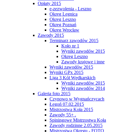
Opłaty 2015
e-zezwolenia - Leszno
Okręg Legnica
Okręg Leszno
Okręg Poznań
Okręg Wrocław
Zawody 2015
Terminarz zawodów 2015
Koło nr 1
Wyniki zawodów 2015
Okręg Leszno
Zawody krajowe i inne
Wyniki zawodów 2015
Wyniki GPx 2015
Liga 3 Kół Wędkarskich
Wyniki zawodów 2015
Wyniki zawodów 2014
Galeria foto 2015
Czynowo w Wygnańczycach
Łęgoń 07.02.2015
Mistrzostwa Koła 2015
Zawody 55+ .
Spiningowe Mistrzostwa Koła
Zawody rodzinne 2.05.2015
Mistrzostwa Okręgu - FOTO