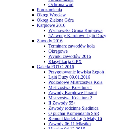
Ochrona wód
Porozumienia
Okręg Wrocław
Okręg Zielona Góra
Karpiowe 2016
Wschowska Grupa Karpiowa
5Zawody Karpiowe Lgiń Duży
Zawody 2016
Terminarz zawodów koła
Okręgowe
Wyniki zawodów 2016
Klasyfikacja GPX
Galeria FOTO 2016
Przygotowanie łowiska Łęgoń
Lgiń Duży 09.01.2016
Podlodowe Mistrzostwa Koła
Mistrzostwa Koła tura 1
Zawody Karpiowe Parami
Mistrzostwa Koła tura 2
II Zawody 55+
Zawody rodzinne Siedlnica
O puchar Komendanta SSR
Remont kładek Lgiń Mały'16
Zawody 06.11 Miastko
Miastko 04.12.2016