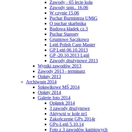
Zawody - 65 lecie koła
Zawody spin.. 16.06
W czynie 15.06
Puchar Burmistrza UMiG
O puchar skarbnika
Budowa kładek cz.3
Puchar Starosty
Gruntowe Sączkowo
Lgiń Polish Carp Master
GP Lgiń 06.10.2013
GP -20.10.2013 Lgiń
Zawody drużynowe 2013
Wyniki zawodów 2013
Zawody 2013 - terminarz
Opłaty 2013
Archiwum 2014
Spławikowe MŚ 2014
Opłaty 2014
Galerie foto 2014
Opłatek 2014
3 zawody drużynowe
Aktywni w kole nr1
Zakończenie GPx 2014r
GPx-Lgiń 5.10.14
Foto z 3 zawodów karpiowych