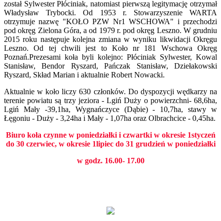
został Sylwester Płóciniak, natomiast pierwszą legitymację otrzymał
Władysław Trybocki. Od 1953 r. Stowarzyszenie WARTA
otrzymuje nazwę "KOŁO PZW Nr1 WSCHOWA" i przechodzi
pod okręg Zielona Góra, a od 1979 r. pod okręg Leszno.
W grudniu
2015 roku następuje kolejna zmiana w wyniku likwidacji Okręgu
Leszno. Od tej chwili jest to Koło nr 181 Wschowa Okręg
Poznań.
Prezesami koła byli
kolejno: Płóciniak Sylwester, Kowal
Stanisław, Bendor Ryszard, Pańczak
Stanisław, Dziełakowski
Ryszard, Skład Mari
an i aktualnie Robert Nowacki.
Aktualnie
w koło liczy 630 członków. Do dyspozycji wędkarzy na
terenie powiatu są trzy jeziora - Lgiń Duży o
powierzchni-
68,6ha,
Lgiń Mały -39,1ha,
Wygnańczyce (Dąbie) - 10,7ha, stawy w
Łęgoniu - Duży - 3,24ha i
Mały - 1,07ha oraz Olbrachcice -
0,45ha.
Biuro koła czynne w poniedziałki i czwartki w okresie 1styczeń
do 30 czerwiec, w okresie 1lipiec do 31 grudzień w poniedziałki
w godz. 16.00- 17.00