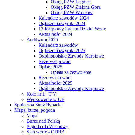
Okręg PZW Legnica
Okręg PZW Zielona Góra
Okręg PZW Wrocław
Kalendarz zawodów 2024
Ogłoszenia/wyniki 2024
13 Karpiowy Puchar Dzikiej Wody
Aktualności 2024
Archiwum 2025
Kalendarz zawodów
Ogłoszenia/wyniki 2025
Ogólnopolskie Zawody Karpiowe
Rezerwacja wód
Opłaty 2025
Opłata za zezwolenie
Rezerwacja wód
Aktualności 2025
Ogólnopolskie Zawody Karpiowe
Koło nr 1 _T V
Wędkowanie w UE
Społeczna Straż Rybacka
Mapa, burze, pogoda
Mapa
Burze nad Polską
Pogoda dla Wschowy
Stan wody - ODRA