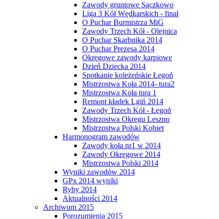
Zawody gruntowe Sączkowo
Liga 3 Kół Wędkarskich - finał
O Puchar Burmistrza MiG
Zawody Trzech Kół - Olejnica
O Puchar Skarbnika 2014
O Puchar Prezesa 2014
Okręgowe zawody karpiowe
Dzień Dziecka 2014
Spotkanie koleżeńskie Łęgoń
Mistrzostwa Koła 2014- tura2
Mistrzostwa Koła tura 1
Remont kładek Lgiń 2014
Zawody Trzech Kół - Łęgoń
Mistrzostwa Okręgu Leszno
Mistrzostwa Polski Kobiet
Harmonogram zawodów
Zawody koła nr1 w 2014
Zawody Okręgowe 2014
Mistrzostwa Polski 2014
Wyniki zawodów 2014
GPx 2014 wyniki
Ryby 2014
Aktualności 2014
Archiwum 2015
Porozumienia 2015